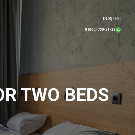
RUS
|
ENG
8 (800) 700-31-23
OR TWO BEDS