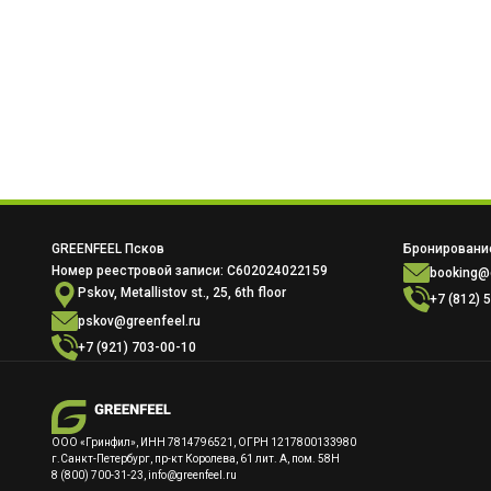
GREENFEEL Псков
Бронирование
Номер реестровой записи: С602024022159
booking@g
Pskov, Metallistov st., 25, 6th floor
+7 (812) 
pskov@greenfeel.ru
+7 (921) 703-00-10
ООО «Гринфил», ИНН 7814796521, ОГРН 1217800133980
г.Санкт-Петербург, пр-кт Королева, 61 лит. А, пом. 58Н
8 (800) 700-31-23, info@greenfeel.ru