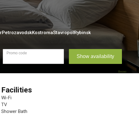
r
Petrozavodsk
Kostroma
Stavropol
Rybinsk
Bnovo
Facilities
Wi-Fi
TV
Shower Bath