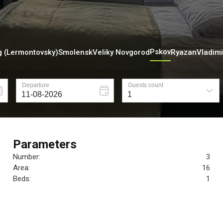
Pskov
g (Lermontovsky)
Smolensk
Veliky Novgorod
Ryazan
Vladimi
Parameters
Number:
3
Area:
16
Beds:
1