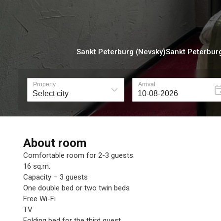
Sankt Peterburg (Nevsky)
Sankt Peterbur
About room
Comfortable room for 2-3 guests.
16 sq.m.
Capacity – 3 guests
One double bed or two twin beds
Free Wi-Fi
TV
Folding bed for the third guest